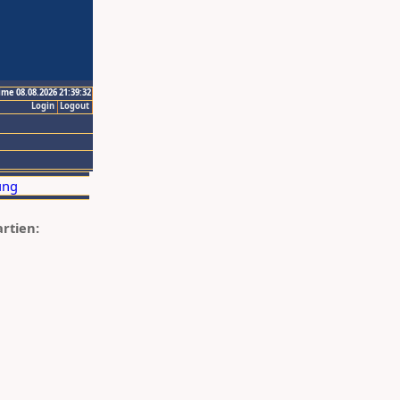
ime 08.08.2026 21:39:32
Login
Logout
artien: