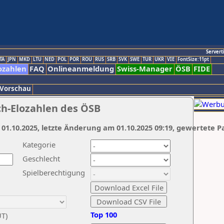
Servert
TA
JPN
MKD
LTU
NED
POL
POR
ROU
RUS
SRB
SVK
SWE
TUR
UKR
VIE
FontSize:11pt
ozahlen
FAQ
Onlineanmeldung
Swiss-Manager
ÖSB
FIDE
 Vorschau
ch-Elozahlen des ÖSB
 01.10.2025, letzte Änderung am 01.10.2025 09:19, gewertete P
Kategorie
Geschlecht
Spielberechtigung
Top 100
UT)