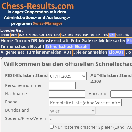
Logged on: Gast
Arabic
ARM
AZE
BIH
BUL
CAT
CHN
CRO
CZE
DEN
ENG
ESP
FAI
FIN
FRA
GER
GRE
INA
I
Home
TurnierDB
Meisterschaft
Foto-Galerie
Meldekartei
El
Turnierschach-Elozahl
Schnellschach-Elozahl
Allgemeines
Turnier anmelden: AUT
Spieler anmelden
Elo AUT
Elo
Willkommen bei den offiziellen Schnellscha
FIDE-Elolisten Stand
AUT-Elolisten Stand
2.303
Personennummer
Nachname
Vorname
Ebene
Bundesland
Spgem./Kreis/Verein
Nur "österreichische" Spieler (Land=A