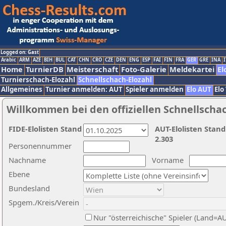
Logged on: Gast
Arabic
ARM
AZE
BIH
BUL
CAT
CHN
CRO
CZE
DEN
ENG
ESP
FAI
FIN
FRA
GER
GRE
INA
I
Home
TurnierDB
Meisterschaft
Foto-Galerie
Meldekartei
El
Turnierschach-Elozahl
Schnellschach-Elozahl
Allgemeines
Turnier anmelden: AUT
Spieler anmelden
Elo AUT
Elo
Willkommen bei den offiziellen Schnellscha
FIDE-Elolisten Stand
AUT-Elolisten Stand
2.303
Personennummer
Nachname
Vorname
Ebene
Bundesland
Spgem./Kreis/Verein
Nur "österreichische" Spieler (Land=A