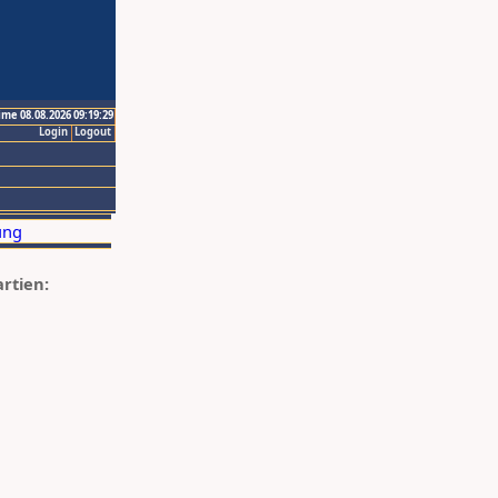
ime 08.08.2026 09:19:29
Login
Logout
artien: