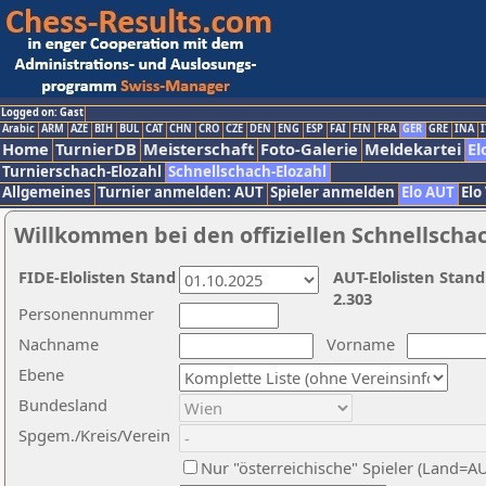
Logged on: Gast
Arabic
ARM
AZE
BIH
BUL
CAT
CHN
CRO
CZE
DEN
ENG
ESP
FAI
FIN
FRA
GER
GRE
INA
I
Home
TurnierDB
Meisterschaft
Foto-Galerie
Meldekartei
El
Turnierschach-Elozahl
Schnellschach-Elozahl
Allgemeines
Turnier anmelden: AUT
Spieler anmelden
Elo AUT
Elo
Willkommen bei den offiziellen Schnellscha
FIDE-Elolisten Stand
AUT-Elolisten Stand
2.303
Personennummer
Nachname
Vorname
Ebene
Bundesland
Spgem./Kreis/Verein
Nur "österreichische" Spieler (Land=A