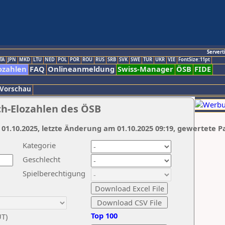
Servert
TA
JPN
MKD
LTU
NED
POL
POR
ROU
RUS
SRB
SVK
SWE
TUR
UKR
VIE
FontSize:11pt
ozahlen
FAQ
Onlineanmeldung
Swiss-Manager
ÖSB
FIDE
 Vorschau
ch-Elozahlen des ÖSB
 01.10.2025, letzte Änderung am 01.10.2025 09:19, gewertete P
Kategorie
Geschlecht
Spielberechtigung
Top 100
UT)