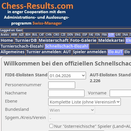
Logged on: Gast
Arabic
ARM
AZE
BIH
BUL
CAT
CHN
CRO
CZE
DEN
ENG
ESP
FAI
FIN
FRA
GER
GRE
INA
I
Home
TurnierDB
Meisterschaft
Foto-Galerie
Meldekartei
El
Turnierschach-Elozahl
Schnellschach-Elozahl
Allgemeines
Turnier anmelden: AUT
Spieler anmelden
Elo AUT
Elo
Willkommen bei den offiziellen Schnellscha
FIDE-Elolisten Stand
AUT-Elolisten Stand
2.226
Personennummer
Nachname
Vorname
Ebene
Bundesland
Spgem./Kreis/Verein
Nur "österreichische" Spieler (Land=A