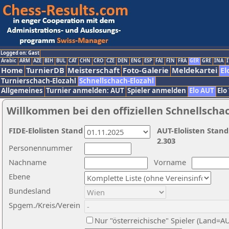
Logged on: Gast
Arabic
ARM
AZE
BIH
BUL
CAT
CHN
CRO
CZE
DEN
ENG
ESP
FAI
FIN
FRA
GER
GRE
INA
I
Home
TurnierDB
Meisterschaft
Foto-Galerie
Meldekartei
El
Turnierschach-Elozahl
Schnellschach-Elozahl
Allgemeines
Turnier anmelden: AUT
Spieler anmelden
Elo AUT
Elo
Willkommen bei den offiziellen Schnellscha
FIDE-Elolisten Stand
AUT-Elolisten Stand
2.303
Personennummer
Nachname
Vorname
Ebene
Bundesland
Spgem./Kreis/Verein
Nur "österreichische" Spieler (Land=A