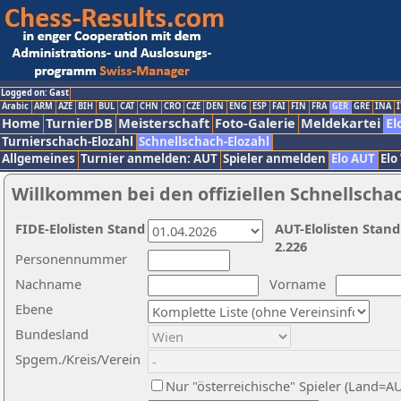
Logged on: Gast
Arabic
ARM
AZE
BIH
BUL
CAT
CHN
CRO
CZE
DEN
ENG
ESP
FAI
FIN
FRA
GER
GRE
INA
I
Home
TurnierDB
Meisterschaft
Foto-Galerie
Meldekartei
El
Turnierschach-Elozahl
Schnellschach-Elozahl
Allgemeines
Turnier anmelden: AUT
Spieler anmelden
Elo AUT
Elo
Willkommen bei den offiziellen Schnellscha
FIDE-Elolisten Stand
AUT-Elolisten Stand
2.226
Personennummer
Nachname
Vorname
Ebene
Bundesland
Spgem./Kreis/Verein
Nur "österreichische" Spieler (Land=A