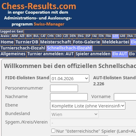
Logged on: Gast
Arabic
ARM
AZE
BIH
BUL
CAT
CHN
CRO
CZE
DEN
ENG
ESP
FAI
FIN
FRA
GER
GRE
INA
I
Home
TurnierDB
Meisterschaft
Foto-Galerie
Meldekartei
El
Turnierschach-Elozahl
Schnellschach-Elozahl
Allgemeines
Turnier anmelden: AUT
Spieler anmelden
Elo AUT
Elo
Willkommen bei den offiziellen Schnellscha
FIDE-Elolisten Stand
AUT-Elolisten Stand
2.226
Personennummer
Nachname
Vorname
Ebene
Bundesland
Spgem./Kreis/Verein
Nur "österreichische" Spieler (Land=A