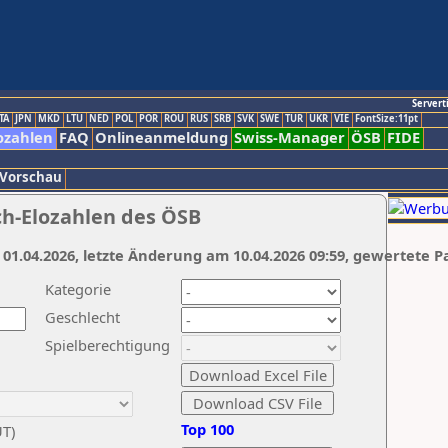
Servert
TA
JPN
MKD
LTU
NED
POL
POR
ROU
RUS
SRB
SVK
SWE
TUR
UKR
VIE
FontSize:11pt
ozahlen
FAQ
Onlineanmeldung
Swiss-Manager
ÖSB
FIDE
 Vorschau
ch-Elozahlen des ÖSB
 01.04.2026, letzte Änderung am 10.04.2026 09:59, gewertete P
Kategorie
Geschlecht
Spielberechtigung
Top 100
UT)