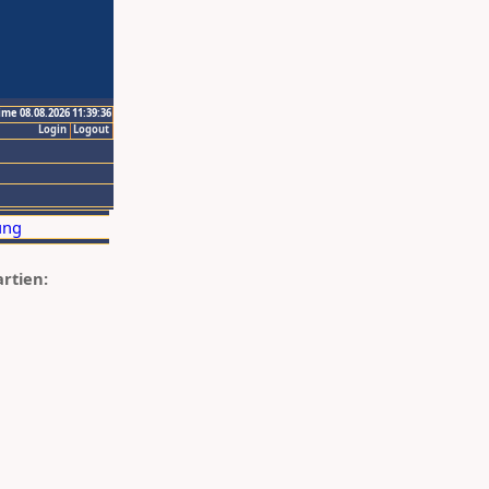
ime 08.08.2026 11:39:36
Login
Logout
artien: