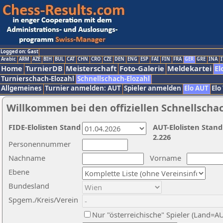
Logged on: Gast
Arabic
ARM
AZE
BIH
BUL
CAT
CHN
CRO
CZE
DEN
ENG
ESP
FAI
FIN
FRA
GER
GRE
INA
I
Home
TurnierDB
Meisterschaft
Foto-Galerie
Meldekartei
El
Turnierschach-Elozahl
Schnellschach-Elozahl
Allgemeines
Turnier anmelden: AUT
Spieler anmelden
Elo AUT
Elo
Willkommen bei den offiziellen Schnellscha
FIDE-Elolisten Stand
AUT-Elolisten Stand
2.226
Personennummer
Nachname
Vorname
Ebene
Bundesland
Spgem./Kreis/Verein
Nur "österreichische" Spieler (Land=A