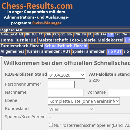
Logged on: Gast
Arabic
ARM
AZE
BIH
BUL
CAT
CHN
CRO
CZE
DEN
ENG
ESP
FAI
FIN
FRA
GER
GRE
INA
I
Home
TurnierDB
Meisterschaft
Foto-Galerie
Meldekartei
El
Turnierschach-Elozahl
Schnellschach-Elozahl
Allgemeines
Turnier anmelden: AUT
Spieler anmelden
Elo AUT
Elo
Willkommen bei den offiziellen Schnellscha
FIDE-Elolisten Stand
AUT-Elolisten Stand
2.226
Personennummer
Nachname
Vorname
Ebene
Bundesland
Spgem./Kreis/Verein
Nur "österreichische" Spieler (Land=A