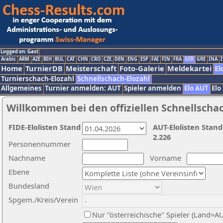
Logged on: Gast
Arabic
ARM
AZE
BIH
BUL
CAT
CHN
CRO
CZE
DEN
ENG
ESP
FAI
FIN
FRA
GER
GRE
INA
I
Home
TurnierDB
Meisterschaft
Foto-Galerie
Meldekartei
El
Turnierschach-Elozahl
Schnellschach-Elozahl
Allgemeines
Turnier anmelden: AUT
Spieler anmelden
Elo AUT
Elo
Willkommen bei den offiziellen Schnellscha
FIDE-Elolisten Stand
AUT-Elolisten Stand
2.226
Personennummer
Nachname
Vorname
Ebene
Bundesland
Spgem./Kreis/Verein
Nur "österreichische" Spieler (Land=A