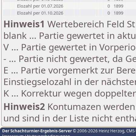
Elozahl per 01.07.2026
0
1899
Elozahl per 01.10.2026
0
1899
Hinweis1
Wertebereich Feld St 
blank ... Partie gewertet in akt
V ... Partie gewertet in Vorperi
- ... Partie nicht gewertet, da 
E ... Partie vorgemerkt zur Be
Einstiegselozahl in der nächst
K ... Korrektur wegen doppelt
Hinweis2
Kontumazen werden g
und sind in der Liste nicht enth
Der Schachturnier-Ergebnis-Server
© 2006-2026 Heinz Herzog
, CMS