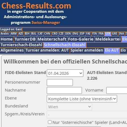
Logged on: Gast
Arabic
ARM
AZE
BIH
BUL
CAT
CHN
CRO
CZE
DEN
ENG
ESP
FAI
FIN
FRA
GER
GRE
INA
I
Home
TurnierDB
Meisterschaft
Foto-Galerie
Meldekartei
El
Turnierschach-Elozahl
Schnellschach-Elozahl
Allgemeines
Turnier anmelden: AUT
Spieler anmelden
Elo AUT
Elo
Willkommen bei den offiziellen Schnellscha
FIDE-Elolisten Stand
AUT-Elolisten Stand
2.226
Personennummer
Nachname
Vorname
Ebene
Bundesland
Spgem./Kreis/Verein
Nur "österreichische" Spieler (Land=A