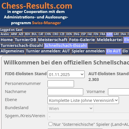
Logged on: Gast
Arabic
ARM
AZE
BIH
BUL
CAT
CHN
CRO
CZE
DEN
ENG
ESP
FAI
FIN
FRA
GER
GRE
INA
I
Home
TurnierDB
Meisterschaft
Foto-Galerie
Meldekartei
El
Turnierschach-Elozahl
Schnellschach-Elozahl
Allgemeines
Turnier anmelden: AUT
Spieler anmelden
Elo AUT
Elo
Willkommen bei den offiziellen Schnellscha
FIDE-Elolisten Stand
AUT-Elolisten Stand
2.303
Personennummer
Nachname
Vorname
Ebene
Bundesland
Spgem./Kreis/Verein
Nur "österreichische" Spieler (Land=A