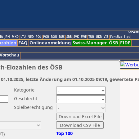
Servert
TA
JPN
MKD
LTU
NED
POL
POR
ROU
RUS
SRB
SVK
SWE
TUR
UKR
VIE
FontSize:11pt
ozahlen
FAQ
Onlineanmeldung
Swiss-Manager
ÖSB
FIDE
 Vorschau
ch-Elozahlen des ÖSB
 01.10.2025, letzte Änderung am 01.10.2025 09:19, gewertete P
Kategorie
Geschlecht
Spielberechtigung
Top 100
UT)