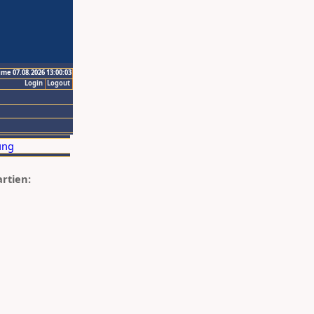
ime 07.08.2026 13:00:03
Login
Logout
artien: