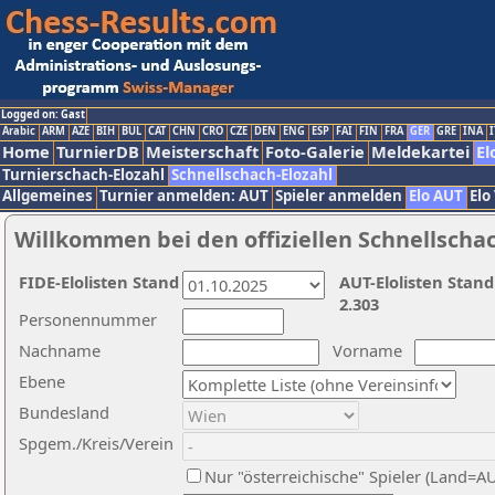
Logged on: Gast
Arabic
ARM
AZE
BIH
BUL
CAT
CHN
CRO
CZE
DEN
ENG
ESP
FAI
FIN
FRA
GER
GRE
INA
I
Home
TurnierDB
Meisterschaft
Foto-Galerie
Meldekartei
El
Turnierschach-Elozahl
Schnellschach-Elozahl
Allgemeines
Turnier anmelden: AUT
Spieler anmelden
Elo AUT
Elo
Willkommen bei den offiziellen Schnellscha
FIDE-Elolisten Stand
AUT-Elolisten Stand
2.303
Personennummer
Nachname
Vorname
Ebene
Bundesland
Spgem./Kreis/Verein
Nur "österreichische" Spieler (Land=A