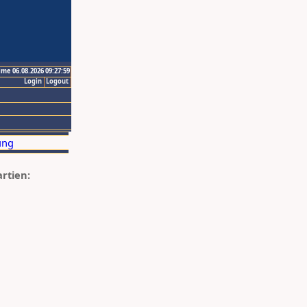
ime 06.08.2026 09:27:59
Login
Logout
artien: