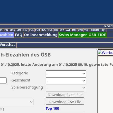
Servert
TA
JPN
MKD
LTU
NED
POL
POR
ROU
RUS
SRB
SVK
SWE
TUR
UKR
VIE
FontSize:11pt
ozahlen
FAQ
Onlineanmeldung
Swiss-Manager
ÖSB
FIDE
 Vorschau
ch-Elozahlen des ÖSB
 01.10.2025, letzte Änderung am 01.10.2025 09:19, gewertete P
Kategorie
Geschlecht
Spielberechtigung
Top 100
UT)