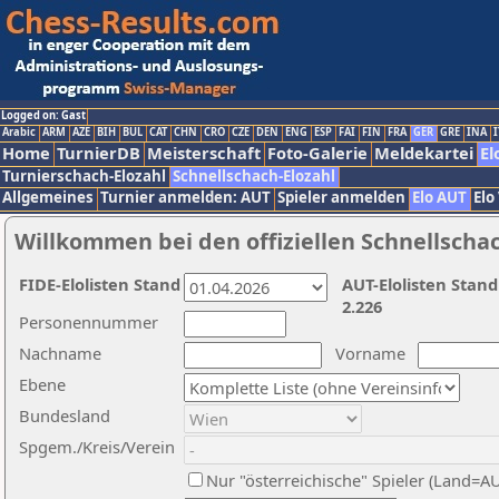
Logged on: Gast
Arabic
ARM
AZE
BIH
BUL
CAT
CHN
CRO
CZE
DEN
ENG
ESP
FAI
FIN
FRA
GER
GRE
INA
I
Home
TurnierDB
Meisterschaft
Foto-Galerie
Meldekartei
El
Turnierschach-Elozahl
Schnellschach-Elozahl
Allgemeines
Turnier anmelden: AUT
Spieler anmelden
Elo AUT
Elo
Willkommen bei den offiziellen Schnellscha
FIDE-Elolisten Stand
AUT-Elolisten Stand
2.226
Personennummer
Nachname
Vorname
Ebene
Bundesland
Spgem./Kreis/Verein
Nur "österreichische" Spieler (Land=A