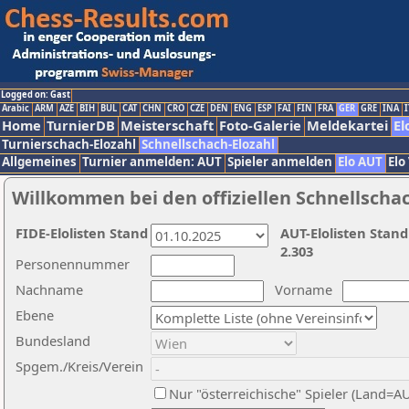
Logged on: Gast
Arabic
ARM
AZE
BIH
BUL
CAT
CHN
CRO
CZE
DEN
ENG
ESP
FAI
FIN
FRA
GER
GRE
INA
I
Home
TurnierDB
Meisterschaft
Foto-Galerie
Meldekartei
El
Turnierschach-Elozahl
Schnellschach-Elozahl
Allgemeines
Turnier anmelden: AUT
Spieler anmelden
Elo AUT
Elo
Willkommen bei den offiziellen Schnellscha
FIDE-Elolisten Stand
AUT-Elolisten Stand
2.303
Personennummer
Nachname
Vorname
Ebene
Bundesland
Spgem./Kreis/Verein
Nur "österreichische" Spieler (Land=A