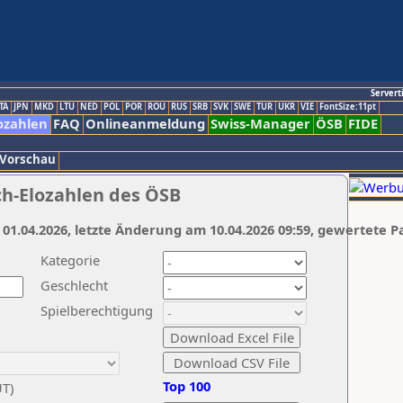
Servert
TA
JPN
MKD
LTU
NED
POL
POR
ROU
RUS
SRB
SVK
SWE
TUR
UKR
VIE
FontSize:11pt
ozahlen
FAQ
Onlineanmeldung
Swiss-Manager
ÖSB
FIDE
 Vorschau
ch-Elozahlen des ÖSB
 01.04.2026, letzte Änderung am 10.04.2026 09:59, gewertete P
Kategorie
Geschlecht
Spielberechtigung
Top 100
UT)