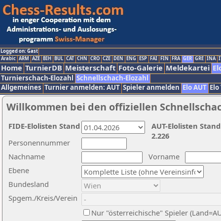
Logged on: Gast
Arabic
ARM
AZE
BIH
BUL
CAT
CHN
CRO
CZE
DEN
ENG
ESP
FAI
FIN
FRA
GER
GRE
INA
I
Home
TurnierDB
Meisterschaft
Foto-Galerie
Meldekartei
El
Turnierschach-Elozahl
Schnellschach-Elozahl
Allgemeines
Turnier anmelden: AUT
Spieler anmelden
Elo AUT
Elo
Willkommen bei den offiziellen Schnellscha
FIDE-Elolisten Stand
AUT-Elolisten Stand
2.226
Personennummer
Nachname
Vorname
Ebene
Bundesland
Spgem./Kreis/Verein
Nur "österreichische" Spieler (Land=A