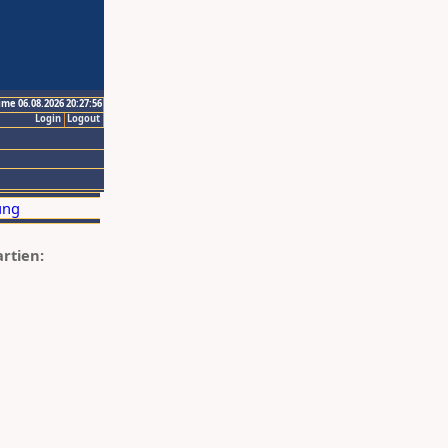
ime 06.08.2026 20:27:56
Login
Logout
artien: