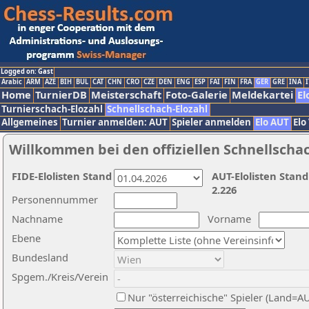
Logged on: Gast
Arabic
ARM
AZE
BIH
BUL
CAT
CHN
CRO
CZE
DEN
ENG
ESP
FAI
FIN
FRA
GER
GRE
INA
I
Home
TurnierDB
Meisterschaft
Foto-Galerie
Meldekartei
El
Turnierschach-Elozahl
Schnellschach-Elozahl
Allgemeines
Turnier anmelden: AUT
Spieler anmelden
Elo AUT
Elo
Willkommen bei den offiziellen Schnellscha
FIDE-Elolisten Stand
AUT-Elolisten Stand
2.226
Personennummer
Nachname
Vorname
Ebene
Bundesland
Spgem./Kreis/Verein
Nur "österreichische" Spieler (Land=A