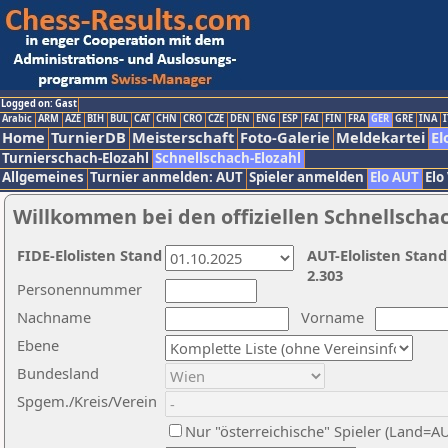
Logged on: Gast
Arabic
ARM
AZE
BIH
BUL
CAT
CHN
CRO
CZE
DEN
ENG
ESP
FAI
FIN
FRA
GER
GRE
INA
I
Home
TurnierDB
Meisterschaft
Foto-Galerie
Meldekartei
El
Turnierschach-Elozahl
Schnellschach-Elozahl
Allgemeines
Turnier anmelden: AUT
Spieler anmelden
Elo AUT
Elo
Willkommen bei den offiziellen Schnellscha
FIDE-Elolisten Stand
AUT-Elolisten Stand
2.303
Personennummer
Nachname
Vorname
Ebene
Bundesland
Spgem./Kreis/Verein
Nur "österreichische" Spieler (Land=A