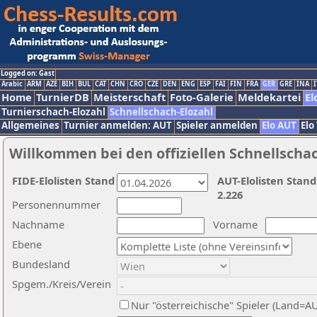
Logged on: Gast
Arabic
ARM
AZE
BIH
BUL
CAT
CHN
CRO
CZE
DEN
ENG
ESP
FAI
FIN
FRA
GER
GRE
INA
I
Home
TurnierDB
Meisterschaft
Foto-Galerie
Meldekartei
El
Turnierschach-Elozahl
Schnellschach-Elozahl
Allgemeines
Turnier anmelden: AUT
Spieler anmelden
Elo AUT
Elo
Willkommen bei den offiziellen Schnellscha
FIDE-Elolisten Stand
AUT-Elolisten Stand
2.226
Personennummer
Nachname
Vorname
Ebene
Bundesland
Spgem./Kreis/Verein
Nur "österreichische" Spieler (Land=A