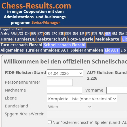
Logged on: Gast
Arabic
ARM
AZE
BIH
BUL
CAT
CHN
CRO
CZE
DEN
ENG
ESP
FAI
FIN
FRA
GER
GRE
INA
I
Home
TurnierDB
Meisterschaft
Foto-Galerie
Meldekartei
El
Turnierschach-Elozahl
Schnellschach-Elozahl
Allgemeines
Turnier anmelden: AUT
Spieler anmelden
Elo AUT
Elo
Willkommen bei den offiziellen Schnellscha
FIDE-Elolisten Stand
AUT-Elolisten Stand
2.226
Personennummer
Nachname
Vorname
Ebene
Bundesland
Spgem./Kreis/Verein
Nur "österreichische" Spieler (Land=A