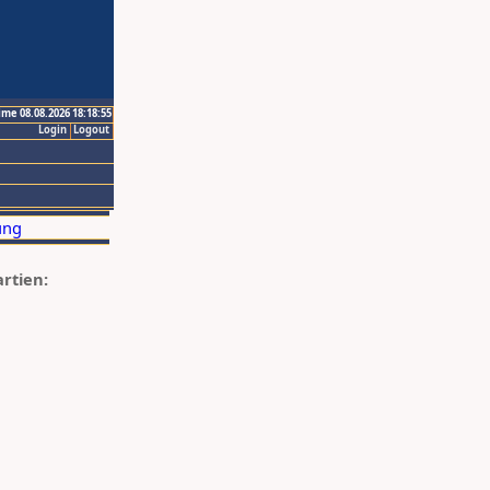
ime 08.08.2026 18:18:55
Login
Logout
artien: