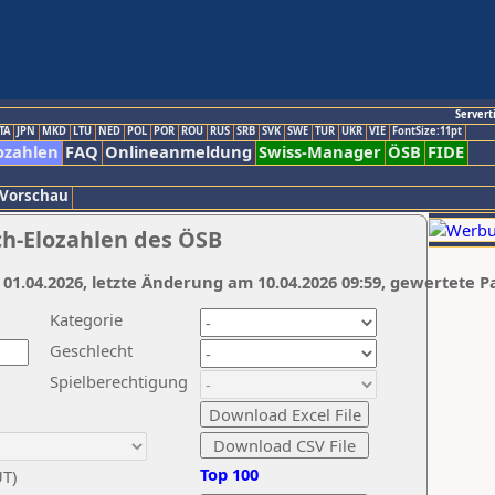
Servert
TA
JPN
MKD
LTU
NED
POL
POR
ROU
RUS
SRB
SVK
SWE
TUR
UKR
VIE
FontSize:11pt
ozahlen
FAQ
Onlineanmeldung
Swiss-Manager
ÖSB
FIDE
 Vorschau
ch-Elozahlen des ÖSB
 01.04.2026, letzte Änderung am 10.04.2026 09:59, gewertete P
Kategorie
Geschlecht
Spielberechtigung
Top 100
UT)