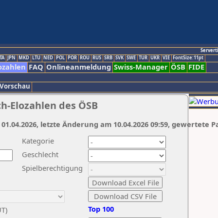
Servert
TA
JPN
MKD
LTU
NED
POL
POR
ROU
RUS
SRB
SVK
SWE
TUR
UKR
VIE
FontSize:11pt
ozahlen
FAQ
Onlineanmeldung
Swiss-Manager
ÖSB
FIDE
 Vorschau
ch-Elozahlen des ÖSB
 01.04.2026, letzte Änderung am 10.04.2026 09:59, gewertete P
Kategorie
Geschlecht
Spielberechtigung
Top 100
UT)