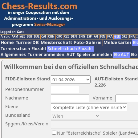
Logged on: Gast
Arabic
ARM
AZE
BIH
BUL
CAT
CHN
CRO
CZE
DEN
ENG
ESP
FAI
FIN
FRA
GER
GRE
INA
I
Home
TurnierDB
Meisterschaft
Foto-Galerie
Meldekartei
El
Turnierschach-Elozahl
Schnellschach-Elozahl
Allgemeines
Turnier anmelden: AUT
Spieler anmelden
Elo AUT
Elo
Willkommen bei den offiziellen Schnellscha
FIDE-Elolisten Stand
AUT-Elolisten Stand
2.226
Personennummer
Nachname
Vorname
Ebene
Bundesland
Spgem./Kreis/Verein
Nur "österreichische" Spieler (Land=A