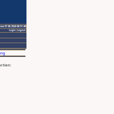
ime 07.08.2026 08:51:48
Login
Logout
artien: