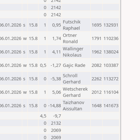
0
2142
0
2142
0
2142
Futschik
06.01.2026
s
15.8
1
0,95
1695
132931
Raphael
Ortner
06.01.2026
w
15.8
1
1,74
1791
110236
Ronald
Wallinger
06.01.2026
s
15.8
1
4,11
1962
138024
Nikolaus
06.01.2026
w
15.8
0,5
-1,27
Gajic Rade
2082
103387
Schroll
06.01.2026
s
15.8
0
-5,38
2262
113272
Gerhard
Wetscherek
06.01.2026
w
15.8
1
5,06
2012
116104
Gerhard
Taizhanov
06.01.2026
s
15.8
0
-14,88
1648
141673
Aissultan
4,5
-9,7
0
2132
0
2069
0
2069