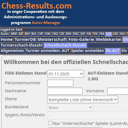
Logged on: Gast
Arabic
ARM
AZE
BIH
BUL
CAT
CHN
CRO
CZE
DEN
ENG
ESP
FAI
FIN
FRA
GER
GRE
INA
I
Home
TurnierDB
Meisterschaft
Foto-Galerie
Meldekartei
El
Turnierschach-Elozahl
Schnellschach-Elozahl
Allgemeines
Turnier anmelden: AUT
Spieler anmelden
Elo AUT
Elo
Willkommen bei den offiziellen Schnellscha
FIDE-Elolisten Stand
AUT-Elolisten Stand
2.303
Personennummer
Nachname
Vorname
Ebene
Bundesland
Spgem./Kreis/Verein
Nur "österreichische" Spieler (Land=A