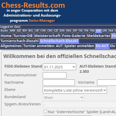
Logged on: Gast
Arabic
ARM
AZE
BIH
BUL
CAT
CHN
CRO
CZE
DEN
ENG
ESP
FAI
FIN
FRA
GER
GRE
INA
I
Home
TurnierDB
Meisterschaft
Foto-Galerie
Meldekartei
El
Turnierschach-Elozahl
Schnellschach-Elozahl
Allgemeines
Turnier anmelden: AUT
Spieler anmelden
Elo AUT
Elo
Willkommen bei den offiziellen Schnellscha
FIDE-Elolisten Stand
AUT-Elolisten Stand
2.303
Personennummer
Nachname
Vorname
Ebene
Bundesland
Spgem./Kreis/Verein
Nur "österreichische" Spieler (Land=A