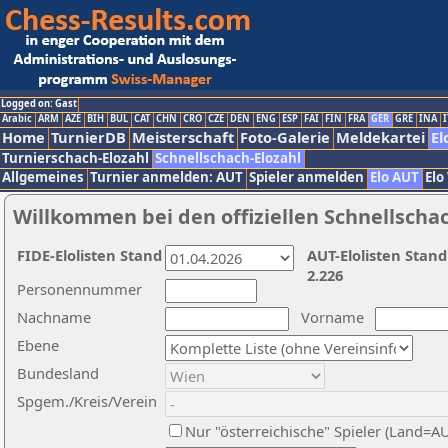
Logged on: Gast
Arabic
ARM
AZE
BIH
BUL
CAT
CHN
CRO
CZE
DEN
ENG
ESP
FAI
FIN
FRA
GER
GRE
INA
I
Home
TurnierDB
Meisterschaft
Foto-Galerie
Meldekartei
El
Turnierschach-Elozahl
Schnellschach-Elozahl
Allgemeines
Turnier anmelden: AUT
Spieler anmelden
Elo AUT
Elo
Willkommen bei den offiziellen Schnellscha
FIDE-Elolisten Stand
AUT-Elolisten Stand
2.226
Personennummer
Nachname
Vorname
Ebene
Bundesland
Spgem./Kreis/Verein
Nur "österreichische" Spieler (Land=A