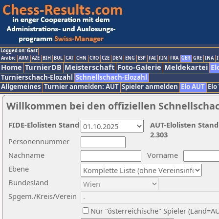
Logged on: Gast
Arabic
ARM
AZE
BIH
BUL
CAT
CHN
CRO
CZE
DEN
ENG
ESP
FAI
FIN
FRA
GER
GRE
INA
I
Home
TurnierDB
Meisterschaft
Foto-Galerie
Meldekartei
El
Turnierschach-Elozahl
Schnellschach-Elozahl
Allgemeines
Turnier anmelden: AUT
Spieler anmelden
Elo AUT
Elo
Willkommen bei den offiziellen Schnellscha
FIDE-Elolisten Stand
AUT-Elolisten Stand
2.303
Personennummer
Nachname
Vorname
Ebene
Bundesland
Spgem./Kreis/Verein
Nur "österreichische" Spieler (Land=A