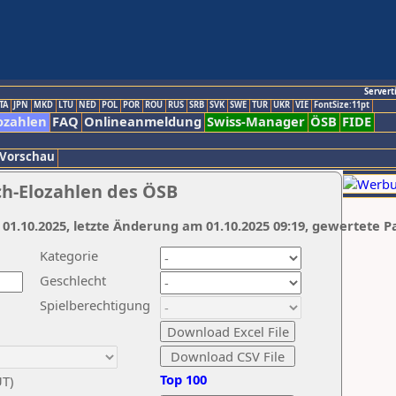
Servert
TA
JPN
MKD
LTU
NED
POL
POR
ROU
RUS
SRB
SVK
SWE
TUR
UKR
VIE
FontSize:11pt
ozahlen
FAQ
Onlineanmeldung
Swiss-Manager
ÖSB
FIDE
 Vorschau
ch-Elozahlen des ÖSB
 01.10.2025, letzte Änderung am 01.10.2025 09:19, gewertete P
Kategorie
Geschlecht
Spielberechtigung
Top 100
UT)