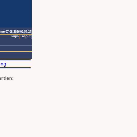
ime 07.08.2026 02:57:27
Login
Logout
artien: