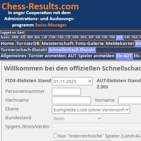
Logged on: Gast
Arabic
ARM
AZE
BIH
BUL
CAT
CHN
CRO
CZE
DEN
ENG
ESP
FAI
FIN
FRA
GER
GRE
INA
I
Home
TurnierDB
Meisterschaft
Foto-Galerie
Meldekartei
El
Turnierschach-Elozahl
Schnellschach-Elozahl
Allgemeines
Turnier anmelden: AUT
Spieler anmelden
Elo AUT
Elo
Willkommen bei den offiziellen Schnellscha
FIDE-Elolisten Stand
AUT-Elolisten Stand
2.303
Personennummer
Nachname
Vorname
Ebene
Bundesland
Spgem./Kreis/Verein
Nur "österreichische" Spieler (Land=A