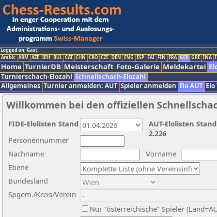
Logged on: Gast
Arabic
ARM
AZE
BIH
BUL
CAT
CHN
CRO
CZE
DEN
ENG
ESP
FAI
FIN
FRA
GER
GRE
INA
I
Home
TurnierDB
Meisterschaft
Foto-Galerie
Meldekartei
El
Turnierschach-Elozahl
Schnellschach-Elozahl
Allgemeines
Turnier anmelden: AUT
Spieler anmelden
Elo AUT
Elo
Willkommen bei den offiziellen Schnellscha
FIDE-Elolisten Stand
AUT-Elolisten Stand
2.226
Personennummer
Nachname
Vorname
Ebene
Bundesland
Spgem./Kreis/Verein
Nur "österreichische" Spieler (Land=A