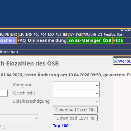
Servert
TA
JPN
MKD
LTU
NED
POL
POR
ROU
RUS
SRB
SVK
SWE
TUR
UKR
VIE
FontSize:11pt
ozahlen
FAQ
Onlineanmeldung
Swiss-Manager
ÖSB
FIDE
 Vorschau
ch-Elozahlen des ÖSB
 01.04.2026, letzte Änderung am 10.04.2026 09:59, gewertete P
Kategorie
Geschlecht
Spielberechtigung
Top 100
UT)