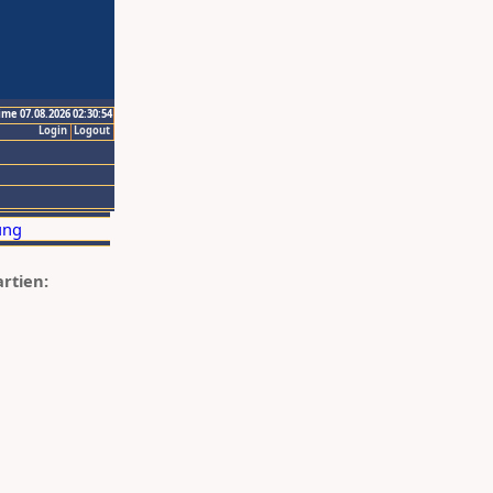
ime 07.08.2026 02:30:54
Login
Logout
artien: