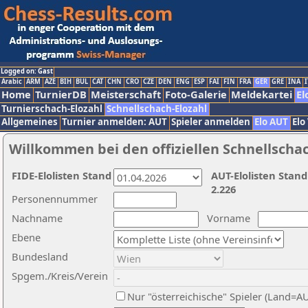
Logged on: Gast
Arabic
ARM
AZE
BIH
BUL
CAT
CHN
CRO
CZE
DEN
ENG
ESP
FAI
FIN
FRA
GER
GRE
INA
I
Home
TurnierDB
Meisterschaft
Foto-Galerie
Meldekartei
El
Turnierschach-Elozahl
Schnellschach-Elozahl
Allgemeines
Turnier anmelden: AUT
Spieler anmelden
Elo AUT
Elo
Willkommen bei den offiziellen Schnellscha
FIDE-Elolisten Stand
AUT-Elolisten Stand
2.226
Personennummer
Nachname
Vorname
Ebene
Bundesland
Spgem./Kreis/Verein
Nur "österreichische" Spieler (Land=A