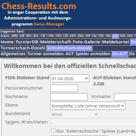
Logged on: Gast
Arabic
ARM
AZE
BIH
BUL
CAT
CHN
CRO
CZE
DEN
ENG
ESP
FAI
FIN
FRA
GER
GRE
INA
I
Home
TurnierDB
Meisterschaft
Foto-Galerie
Meldekartei
El
Turnierschach-Elozahl
Schnellschach-Elozahl
Allgemeines
Turnier anmelden: AUT
Spieler anmelden
Elo AUT
Elo
Willkommen bei den offiziellen Schnellscha
FIDE-Elolisten Stand
AUT-Elolisten Stand
2.226
Personennummer
Nachname
Vorname
Ebene
Bundesland
Spgem./Kreis/Verein
Nur "österreichische" Spieler (Land=A