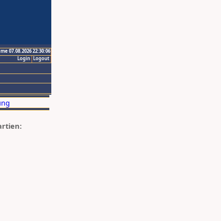
ime 07.08.2026 22:30:06
Login
Logout
artien: