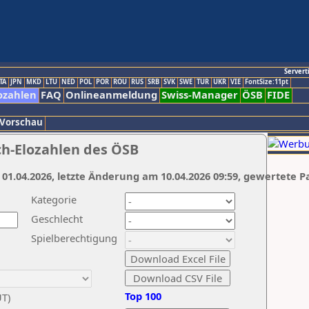
Servert
TA
JPN
MKD
LTU
NED
POL
POR
ROU
RUS
SRB
SVK
SWE
TUR
UKR
VIE
FontSize:11pt
ozahlen
FAQ
Onlineanmeldung
Swiss-Manager
ÖSB
FIDE
 Vorschau
ch-Elozahlen des ÖSB
 01.04.2026, letzte Änderung am 10.04.2026 09:59, gewertete P
Kategorie
Geschlecht
Spielberechtigung
Top 100
UT)