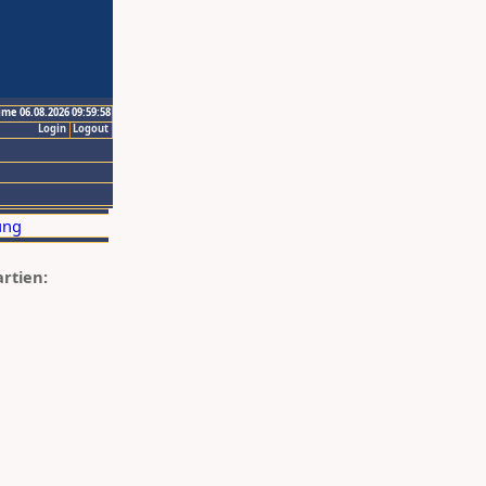
ime 06.08.2026 09:59:58
Login
Logout
artien: