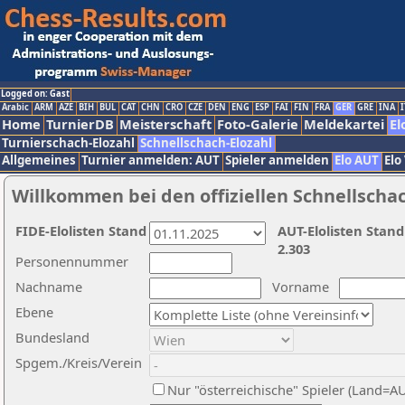
Logged on: Gast
Arabic
ARM
AZE
BIH
BUL
CAT
CHN
CRO
CZE
DEN
ENG
ESP
FAI
FIN
FRA
GER
GRE
INA
I
Home
TurnierDB
Meisterschaft
Foto-Galerie
Meldekartei
El
Turnierschach-Elozahl
Schnellschach-Elozahl
Allgemeines
Turnier anmelden: AUT
Spieler anmelden
Elo AUT
Elo
Willkommen bei den offiziellen Schnellscha
FIDE-Elolisten Stand
AUT-Elolisten Stand
2.303
Personennummer
Nachname
Vorname
Ebene
Bundesland
Spgem./Kreis/Verein
Nur "österreichische" Spieler (Land=A