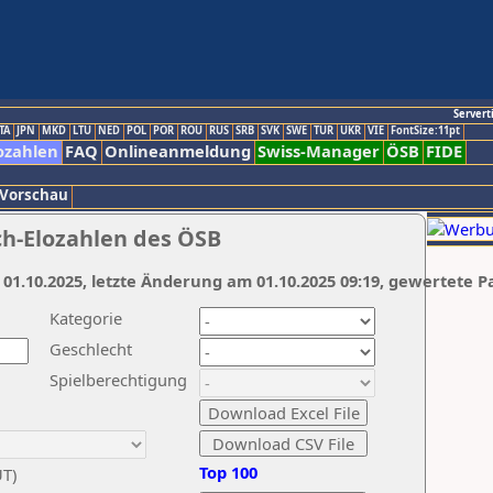
Servert
TA
JPN
MKD
LTU
NED
POL
POR
ROU
RUS
SRB
SVK
SWE
TUR
UKR
VIE
FontSize:11pt
ozahlen
FAQ
Onlineanmeldung
Swiss-Manager
ÖSB
FIDE
 Vorschau
ch-Elozahlen des ÖSB
 01.10.2025, letzte Änderung am 01.10.2025 09:19, gewertete P
Kategorie
Geschlecht
Spielberechtigung
Top 100
UT)