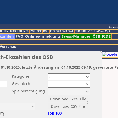
Servert
TA
JPN
MKD
LTU
NED
POL
POR
ROU
RUS
SRB
SVK
SWE
TUR
UKR
VIE
FontSize:11pt
ozahlen
FAQ
Onlineanmeldung
Swiss-Manager
ÖSB
FIDE
 Vorschau
ch-Elozahlen des ÖSB
 01.10.2025, letzte Änderung am 01.10.2025 09:19, gewertete P
Kategorie
Geschlecht
Spielberechtigung
Top 100
UT)