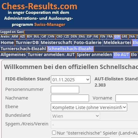
Logged on: Gast
Arabic
ARM
AZE
BIH
BUL
CAT
CHN
CRO
CZE
DEN
ENG
ESP
FAI
FIN
FRA
GER
GRE
INA
I
Home
TurnierDB
Meisterschaft
Foto-Galerie
Meldekartei
El
Turnierschach-Elozahl
Schnellschach-Elozahl
Allgemeines
Turnier anmelden: AUT
Spieler anmelden
Elo AUT
Elo
Willkommen bei den offiziellen Schnellscha
FIDE-Elolisten Stand
AUT-Elolisten Stand
2.303
Personennummer
Nachname
Vorname
Ebene
Bundesland
Spgem./Kreis/Verein
Nur "österreichische" Spieler (Land=A