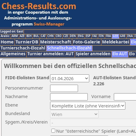
Logged on: Gast
Arabic
ARM
AZE
BIH
BUL
CAT
CHN
CRO
CZE
DEN
ENG
ESP
FAI
FIN
FRA
GER
GRE
INA
I
Home
TurnierDB
Meisterschaft
Foto-Galerie
Meldekartei
El
Turnierschach-Elozahl
Schnellschach-Elozahl
Allgemeines
Turnier anmelden: AUT
Spieler anmelden
Elo AUT
Elo
Willkommen bei den offiziellen Schnellscha
FIDE-Elolisten Stand
AUT-Elolisten Stand
2.226
Personennummer
Nachname
Vorname
Ebene
Bundesland
Spgem./Kreis/Verein
Nur "österreichische" Spieler (Land=A