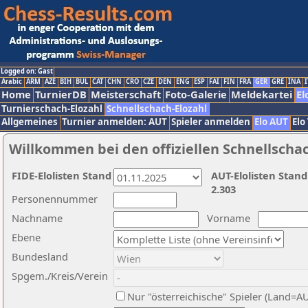
Logged on: Gast
Arabic
ARM
AZE
BIH
BUL
CAT
CHN
CRO
CZE
DEN
ENG
ESP
FAI
FIN
FRA
GER
GRE
INA
I
Home
TurnierDB
Meisterschaft
Foto-Galerie
Meldekartei
El
Turnierschach-Elozahl
Schnellschach-Elozahl
Allgemeines
Turnier anmelden: AUT
Spieler anmelden
Elo AUT
Elo
Willkommen bei den offiziellen Schnellscha
FIDE-Elolisten Stand
AUT-Elolisten Stand
2.303
Personennummer
Nachname
Vorname
Ebene
Bundesland
Spgem./Kreis/Verein
Nur "österreichische" Spieler (Land=A