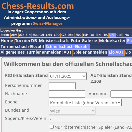
Logged on: Gast
Arabic
ARM
AZE
BIH
BUL
CAT
CHN
CRO
CZE
DEN
ENG
ESP
FAI
FIN
FRA
GER
GRE
INA
I
Home
TurnierDB
Meisterschaft
Foto-Galerie
Meldekartei
El
Turnierschach-Elozahl
Schnellschach-Elozahl
Allgemeines
Turnier anmelden: AUT
Spieler anmelden
Elo AUT
Elo
Willkommen bei den offiziellen Schnellscha
FIDE-Elolisten Stand
AUT-Elolisten Stand
2.303
Personennummer
Nachname
Vorname
Ebene
Bundesland
Spgem./Kreis/Verein
Nur "österreichische" Spieler (Land=A