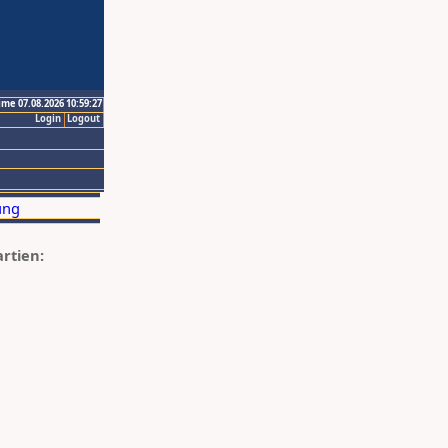
ime 07.08.2026 10:59:27
Login
Logout
artien: