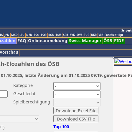
Servert
TA
JPN
MKD
LTU
NED
POL
POR
ROU
RUS
SRB
SVK
SWE
TUR
UKR
VIE
FontSize:11pt
ozahlen
FAQ
Onlineanmeldung
Swiss-Manager
ÖSB
FIDE
 Vorschau
ch-Elozahlen des ÖSB
 01.10.2025, letzte Änderung am 01.10.2025 09:19, gewertete P
Kategorie
Geschlecht
Spielberechtigung
Top 100
UT)