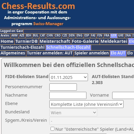
Logged on: Gast
Arabic
ARM
AZE
BIH
BUL
CAT
CHN
CRO
CZE
DEN
ENG
ESP
FAI
FIN
FRA
GER
GRE
INA
I
Home
TurnierDB
Meisterschaft
Foto-Galerie
Meldekartei
El
Turnierschach-Elozahl
Schnellschach-Elozahl
Allgemeines
Turnier anmelden: AUT
Spieler anmelden
Elo AUT
Elo
Willkommen bei den offiziellen Schnellscha
FIDE-Elolisten Stand
AUT-Elolisten Stand
2.303
Personennummer
Nachname
Vorname
Ebene
Bundesland
Spgem./Kreis/Verein
Nur "österreichische" Spieler (Land=A