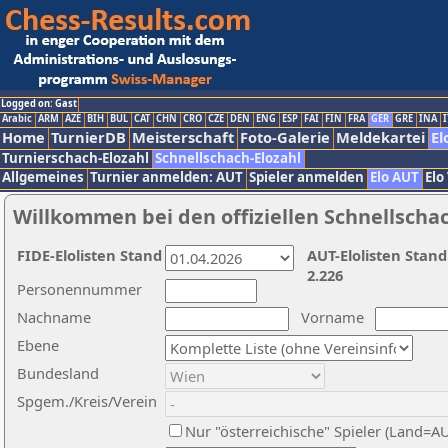
Logged on: Gast
Arabic
ARM
AZE
BIH
BUL
CAT
CHN
CRO
CZE
DEN
ENG
ESP
FAI
FIN
FRA
GER
GRE
INA
I
Home
TurnierDB
Meisterschaft
Foto-Galerie
Meldekartei
El
Turnierschach-Elozahl
Schnellschach-Elozahl
Allgemeines
Turnier anmelden: AUT
Spieler anmelden
Elo AUT
Elo
Willkommen bei den offiziellen Schnellscha
FIDE-Elolisten Stand
AUT-Elolisten Stand
2.226
Personennummer
Nachname
Vorname
Ebene
Bundesland
Spgem./Kreis/Verein
Nur "österreichische" Spieler (Land=A