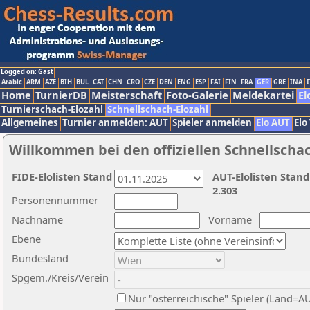
Logged on: Gast
Arabic
ARM
AZE
BIH
BUL
CAT
CHN
CRO
CZE
DEN
ENG
ESP
FAI
FIN
FRA
GER
GRE
INA
I
Home
TurnierDB
Meisterschaft
Foto-Galerie
Meldekartei
El
Turnierschach-Elozahl
Schnellschach-Elozahl
Allgemeines
Turnier anmelden: AUT
Spieler anmelden
Elo AUT
Elo
Willkommen bei den offiziellen Schnellscha
FIDE-Elolisten Stand
AUT-Elolisten Stand
2.303
Personennummer
Nachname
Vorname
Ebene
Bundesland
Spgem./Kreis/Verein
Nur "österreichische" Spieler (Land=A