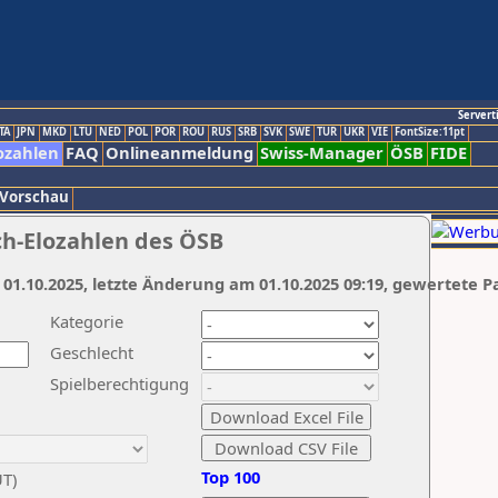
Servert
TA
JPN
MKD
LTU
NED
POL
POR
ROU
RUS
SRB
SVK
SWE
TUR
UKR
VIE
FontSize:11pt
ozahlen
FAQ
Onlineanmeldung
Swiss-Manager
ÖSB
FIDE
 Vorschau
ch-Elozahlen des ÖSB
 01.10.2025, letzte Änderung am 01.10.2025 09:19, gewertete P
Kategorie
Geschlecht
Spielberechtigung
Top 100
UT)