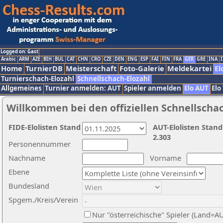
Logged on: Gast
Arabic
ARM
AZE
BIH
BUL
CAT
CHN
CRO
CZE
DEN
ENG
ESP
FAI
FIN
FRA
GER
GRE
INA
I
Home
TurnierDB
Meisterschaft
Foto-Galerie
Meldekartei
El
Turnierschach-Elozahl
Schnellschach-Elozahl
Allgemeines
Turnier anmelden: AUT
Spieler anmelden
Elo AUT
Elo
Willkommen bei den offiziellen Schnellscha
FIDE-Elolisten Stand
AUT-Elolisten Stand
2.303
Personennummer
Nachname
Vorname
Ebene
Bundesland
Spgem./Kreis/Verein
Nur "österreichische" Spieler (Land=A