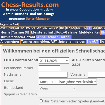
Logged on: Gast
Arabic
ARM
AZE
BIH
BUL
CAT
CHN
CRO
CZE
DEN
ENG
ESP
FAI
FIN
FRA
GER
GRE
INA
I
Home
TurnierDB
Meisterschaft
Foto-Galerie
Meldekartei
El
Turnierschach-Elozahl
Schnellschach-Elozahl
Allgemeines
Turnier anmelden: AUT
Spieler anmelden
Elo AUT
Elo
Willkommen bei den offiziellen Schnellscha
FIDE-Elolisten Stand
AUT-Elolisten Stand
2.303
Personennummer
Nachname
Vorname
Ebene
Bundesland
Spgem./Kreis/Verein
Nur "österreichische" Spieler (Land=A