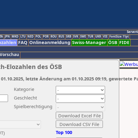
Servert
TA
JPN
MKD
LTU
NED
POL
POR
ROU
RUS
SRB
SVK
SWE
TUR
UKR
VIE
FontSize:11pt
ozahlen
FAQ
Onlineanmeldung
Swiss-Manager
ÖSB
FIDE
 Vorschau
ch-Elozahlen des ÖSB
 01.10.2025, letzte Änderung am 01.10.2025 09:19, gewertete P
Kategorie
Geschlecht
Spielberechtigung
Top 100
UT)