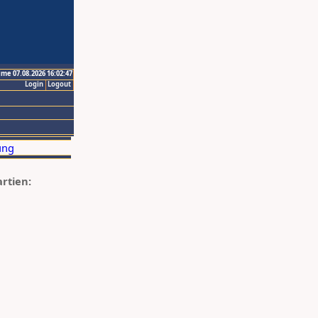
ime 07.08.2026 16:02:47
Login
Logout
artien: