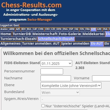
Logged on: Gast
Arabic
ARM
AZE
BIH
BUL
CAT
CHN
CRO
CZE
DEN
ENG
ESP
FAI
FIN
FRA
GER
GRE
INA
I
Home
TurnierDB
Meisterschaft
Foto-Galerie
Meldekartei
El
Turnierschach-Elozahl
Schnellschach-Elozahl
Allgemeines
Turnier anmelden: AUT
Spieler anmelden
Elo AUT
Elo
Willkommen bei den offiziellen Schnellscha
FIDE-Elolisten Stand
AUT-Elolisten Stand
2.303
Personennummer
Nachname
Vorname
Ebene
Bundesland
Spgem./Kreis/Verein
Nur "österreichische" Spieler (Land=A