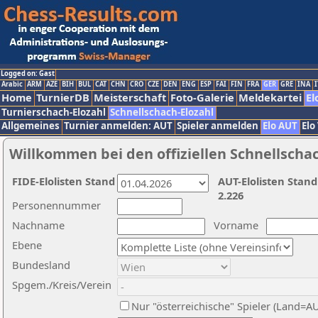
Logged on: Gast
Arabic
ARM
AZE
BIH
BUL
CAT
CHN
CRO
CZE
DEN
ENG
ESP
FAI
FIN
FRA
GER
GRE
INA
I
Home
TurnierDB
Meisterschaft
Foto-Galerie
Meldekartei
El
Turnierschach-Elozahl
Schnellschach-Elozahl
Allgemeines
Turnier anmelden: AUT
Spieler anmelden
Elo AUT
Elo
Willkommen bei den offiziellen Schnellscha
FIDE-Elolisten Stand
AUT-Elolisten Stand
2.226
Personennummer
Nachname
Vorname
Ebene
Bundesland
Spgem./Kreis/Verein
Nur "österreichische" Spieler (Land=A