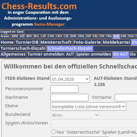
Logged on: Gast
Arabic
ARM
AZE
BIH
BUL
CAT
CHN
CRO
CZE
DEN
ENG
ESP
FAI
FIN
FRA
GER
GRE
INA
I
Home
TurnierDB
Meisterschaft
Foto-Galerie
Meldekartei
El
Turnierschach-Elozahl
Schnellschach-Elozahl
Allgemeines
Turnier anmelden: AUT
Spieler anmelden
Elo AUT
Elo
Willkommen bei den offiziellen Schnellscha
FIDE-Elolisten Stand
AUT-Elolisten Stand
2.226
Personennummer
Nachname
Vorname
Ebene
Bundesland
Spgem./Kreis/Verein
Nur "österreichische" Spieler (Land=A