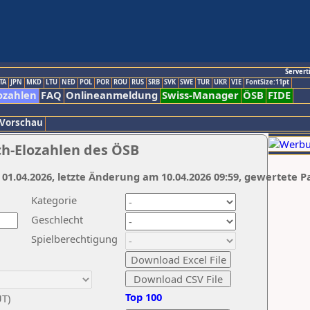
Servert
TA
JPN
MKD
LTU
NED
POL
POR
ROU
RUS
SRB
SVK
SWE
TUR
UKR
VIE
FontSize:11pt
ozahlen
FAQ
Onlineanmeldung
Swiss-Manager
ÖSB
FIDE
 Vorschau
ch-Elozahlen des ÖSB
 01.04.2026, letzte Änderung am 10.04.2026 09:59, gewertete P
Kategorie
Geschlecht
Spielberechtigung
Top 100
UT)