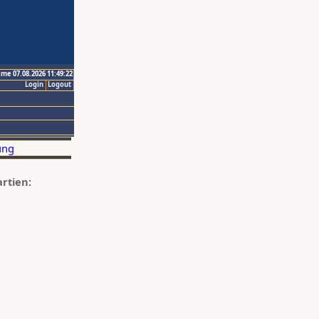
ime 07.08.2026 11:49:22
Login
Logout
artien: