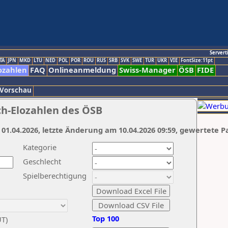
Servert
TA
JPN
MKD
LTU
NED
POL
POR
ROU
RUS
SRB
SVK
SWE
TUR
UKR
VIE
FontSize:11pt
ozahlen
FAQ
Onlineanmeldung
Swiss-Manager
ÖSB
FIDE
 Vorschau
ch-Elozahlen des ÖSB
 01.04.2026, letzte Änderung am 10.04.2026 09:59, gewertete P
Kategorie
Geschlecht
Spielberechtigung
Top 100
UT)