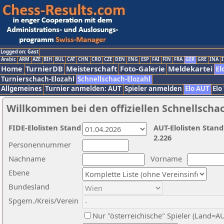
Logged on: Gast
Arabic
ARM
AZE
BIH
BUL
CAT
CHN
CRO
CZE
DEN
ENG
ESP
FAI
FIN
FRA
GER
GRE
INA
I
Home
TurnierDB
Meisterschaft
Foto-Galerie
Meldekartei
El
Turnierschach-Elozahl
Schnellschach-Elozahl
Allgemeines
Turnier anmelden: AUT
Spieler anmelden
Elo AUT
Elo
Willkommen bei den offiziellen Schnellscha
FIDE-Elolisten Stand
AUT-Elolisten Stand
2.226
Personennummer
Nachname
Vorname
Ebene
Bundesland
Spgem./Kreis/Verein
Nur "österreichische" Spieler (Land=A