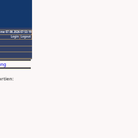
ime 07.08.2026 07:53:19
Login
Logout
artien: