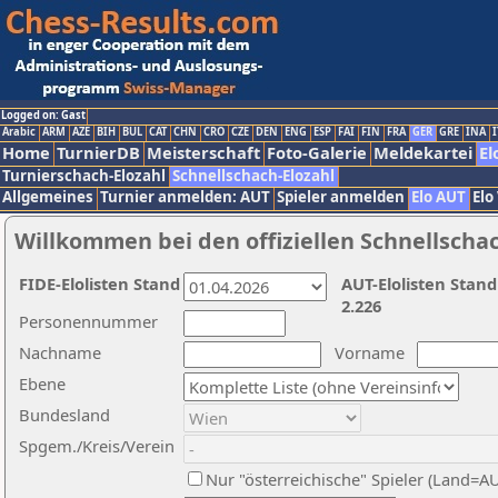
Logged on: Gast
Arabic
ARM
AZE
BIH
BUL
CAT
CHN
CRO
CZE
DEN
ENG
ESP
FAI
FIN
FRA
GER
GRE
INA
I
Home
TurnierDB
Meisterschaft
Foto-Galerie
Meldekartei
El
Turnierschach-Elozahl
Schnellschach-Elozahl
Allgemeines
Turnier anmelden: AUT
Spieler anmelden
Elo AUT
Elo
Willkommen bei den offiziellen Schnellscha
FIDE-Elolisten Stand
AUT-Elolisten Stand
2.226
Personennummer
Nachname
Vorname
Ebene
Bundesland
Spgem./Kreis/Verein
Nur "österreichische" Spieler (Land=A