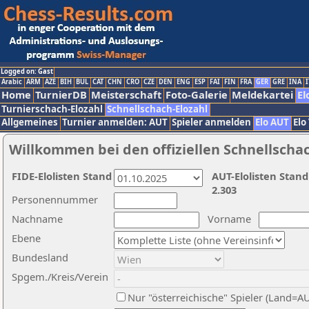
Logged on: Gast
Arabic
ARM
AZE
BIH
BUL
CAT
CHN
CRO
CZE
DEN
ENG
ESP
FAI
FIN
FRA
GER
GRE
INA
I
Home
TurnierDB
Meisterschaft
Foto-Galerie
Meldekartei
El
Turnierschach-Elozahl
Schnellschach-Elozahl
Allgemeines
Turnier anmelden: AUT
Spieler anmelden
Elo AUT
Elo
Willkommen bei den offiziellen Schnellscha
FIDE-Elolisten Stand
AUT-Elolisten Stand
2.303
Personennummer
Nachname
Vorname
Ebene
Bundesland
Spgem./Kreis/Verein
Nur "österreichische" Spieler (Land=A