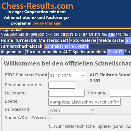
Logged on: Gast
Arabic
ARM
AZE
BIH
BUL
CAT
CHN
CRO
CZE
DEN
ENG
ESP
FAI
FIN
FRA
GER
GRE
INA
I
Home
TurnierDB
Meisterschaft
Foto-Galerie
Meldekartei
El
Turnierschach-Elozahl
Schnellschach-Elozahl
Allgemeines
Turnier anmelden: AUT
Spieler anmelden
Elo AUT
Elo
Willkommen bei den offiziellen Schnellscha
FIDE-Elolisten Stand
AUT-Elolisten Stand
2.303
Personennummer
Nachname
Vorname
Ebene
Bundesland
Spgem./Kreis/Verein
Nur "österreichische" Spieler (Land=A