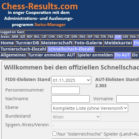
Logged on: Gast
Arabic
ARM
AZE
BIH
BUL
CAT
CHN
CRO
CZE
DEN
ENG
ESP
FAI
FIN
FRA
GER
GRE
INA
I
Home
TurnierDB
Meisterschaft
Foto-Galerie
Meldekartei
El
Turnierschach-Elozahl
Schnellschach-Elozahl
Allgemeines
Turnier anmelden: AUT
Spieler anmelden
Elo AUT
Elo
Willkommen bei den offiziellen Schnellscha
FIDE-Elolisten Stand
AUT-Elolisten Stand
2.303
Personennummer
Nachname
Vorname
Ebene
Bundesland
Spgem./Kreis/Verein
Nur "österreichische" Spieler (Land=A