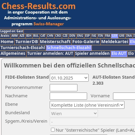
Logged on: Gast
Arabic
ARM
AZE
BIH
BUL
CAT
CHN
CRO
CZE
DEN
ENG
ESP
FAI
FIN
FRA
GER
GRE
INA
I
Home
TurnierDB
Meisterschaft
Foto-Galerie
Meldekartei
El
Turnierschach-Elozahl
Schnellschach-Elozahl
Allgemeines
Turnier anmelden: AUT
Spieler anmelden
Elo AUT
Elo
Willkommen bei den offiziellen Schnellscha
FIDE-Elolisten Stand
AUT-Elolisten Stand
2.303
Personennummer
Nachname
Vorname
Ebene
Bundesland
Spgem./Kreis/Verein
Nur "österreichische" Spieler (Land=A