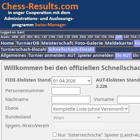
Logged on: Gast
Arabic
ARM
AZE
BIH
BUL
CAT
CHN
CRO
CZE
DEN
ENG
ESP
FAI
FIN
FRA
GER
GRE
INA
I
Home
TurnierDB
Meisterschaft
Foto-Galerie
Meldekartei
El
Turnierschach-Elozahl
Schnellschach-Elozahl
Allgemeines
Turnier anmelden: AUT
Spieler anmelden
Elo AUT
Elo
Willkommen bei den offiziellen Schnellscha
FIDE-Elolisten Stand
AUT-Elolisten Stand
2.226
Personennummer
Nachname
Vorname
Ebene
Bundesland
Spgem./Kreis/Verein
Nur "österreichische" Spieler (Land=A