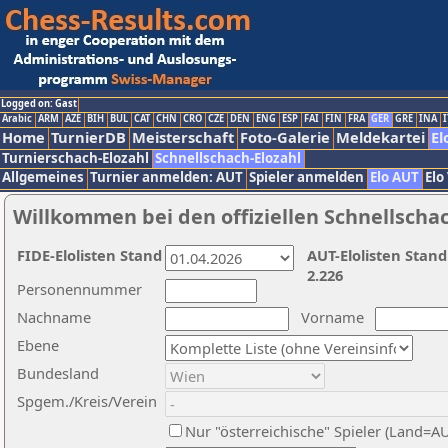
Logged on: Gast
Arabic
ARM
AZE
BIH
BUL
CAT
CHN
CRO
CZE
DEN
ENG
ESP
FAI
FIN
FRA
GER
GRE
INA
I
Home
TurnierDB
Meisterschaft
Foto-Galerie
Meldekartei
El
Turnierschach-Elozahl
Schnellschach-Elozahl
Allgemeines
Turnier anmelden: AUT
Spieler anmelden
Elo AUT
Elo
Willkommen bei den offiziellen Schnellscha
FIDE-Elolisten Stand
AUT-Elolisten Stand
2.226
Personennummer
Nachname
Vorname
Ebene
Bundesland
Spgem./Kreis/Verein
Nur "österreichische" Spieler (Land=A